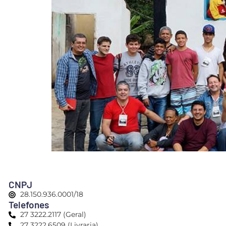
CNPJ
28.150.936.0001/18
Telefones
27 3222.2117 (Geral)
27 3222.6509 (Livraria)