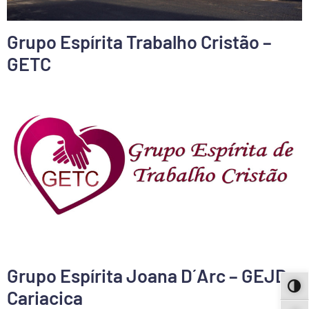
Grupo Espírita Trabalho Cristão –
GETC
Grupo Espírita Joana D´Arc – GEJD-
ALT
Cariacica