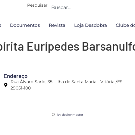
Pesquisar
s
Documentos
Revista
Loja Desdobra
Clube do
írita Eurípedes Barsanul
Endereço
Rua Álvaro Sarlo, 35 - Ilha de Santa Maria - Vitória /ES -
29051-100
by designmaster