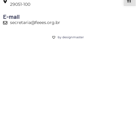
ALT
29051-100
E-mail
secretaria@feees.org.br
by designmaster