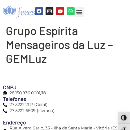
Grupo Espírita
Mensageiros da Luz –
GEMLuz
CNPJ
28.150.936.0001/18
Telefones
27 3222.2117 (Geral)
27 3222.6509 (Livraria)
ALT
Endereço
Rua Álvaro Sarlo, 35 - Ilha de Santa Maria - Vitória /ES -