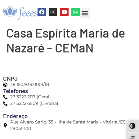
Casa Espírita Maria de
Nazaré – CEMaN
CNPJ
28.150.936.0001/18
Telefones
27 3222.2117 (Geral)
27 3222.6509 (Livraria)
Endereço
Rua Álvaro Sarlo, 35 - Ilha de Santa Maria - Vitória /ES -
ALT
29051-100