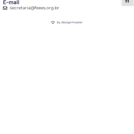
ALT
E-mail
secretaria@feees.org.br
by designmaster