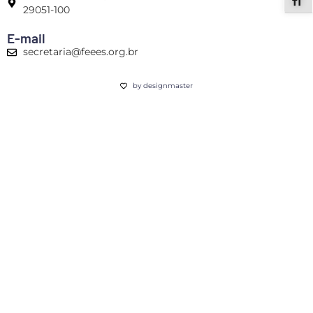
ALT
29051-100
E-mail
secretaria@feees.org.br
by designmaster