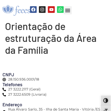
Orientação de
estruturação da Área
da Família
CNPJ
28.150.936.0001/18
Telefones
27 3222.2117 (Geral)
27 3222.6509 (Livraria)
ALT
Endereço
Rua Álvaro Sarlo, 35 - Ilha de Santa Maria - Vitória /ES -