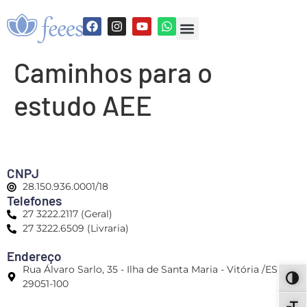
Caminhos para o
estudo AEE
CNPJ
28.150.936.0001/18
Telefones
27 3222.2117 (Geral)
27 3222.6509 (Livraria)
Endereço
Rua Álvaro Sarlo, 35 - Ilha de Santa Maria - Vitória /ES -
ALT
29051-100