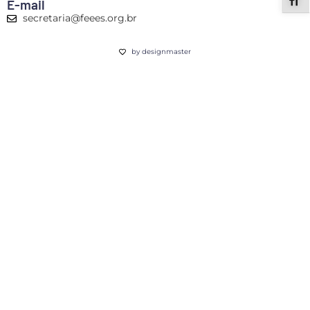
ALT
E-mail
secretaria@feees.org.br
by designmaster