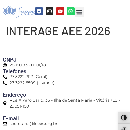
INTERAGE AEE 2026
CNPJ
28.150.936.0001/18
Telefones
27 3222.2117 (Geral)
27 3222.6509 (Livraria)
Endereço
Rua Álvaro Sarlo, 35 - Ilha de Santa Maria - Vitória /ES -
29051-100
E-mail
ALT
secretaria@feees.org.br