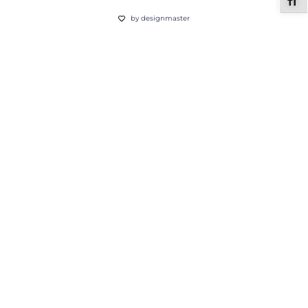
ALT
by designmaster