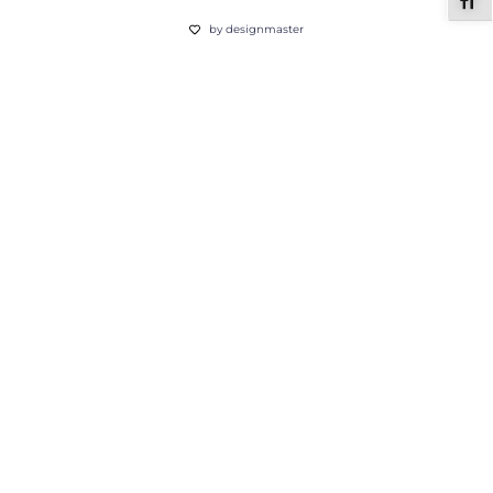
ALT
by designmaster