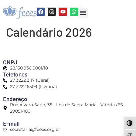
Calendário 2026
CNPJ
28.150.936.0001/18
Telefones
27 3222.2117 (Geral)
27 3222.6509 (Livraria)
Endereço
Rua Álvaro Sarlo, 35 - Ilha de Santa Maria - Vitória /ES -
29051-100
E-mail
ALT
secretaria@feees.org.br