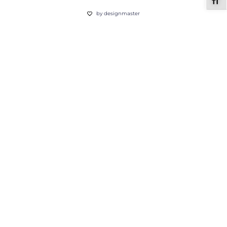
ALT
by designmaster