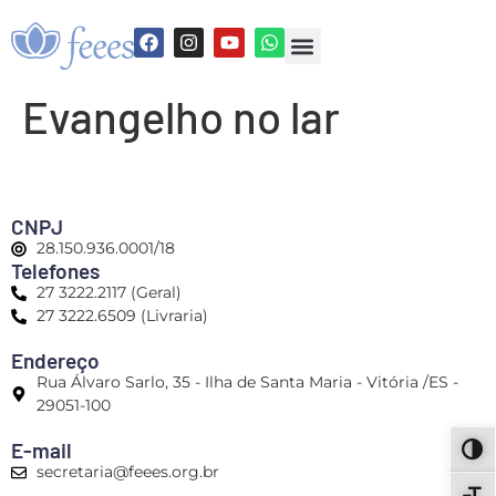
Evangelho no lar
CNPJ
28.150.936.0001/18
Telefones
27 3222.2117 (Geral)
27 3222.6509 (Livraria)
Endereço
Rua Álvaro Sarlo, 35 - Ilha de Santa Maria - Vitória /ES -
29051-100
E-mail
ALT
secretaria@feees.org.br